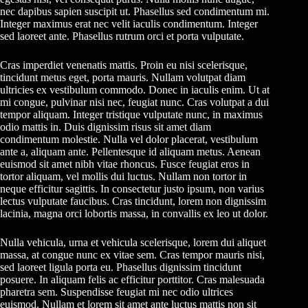
nec dapibus sapien suscipit ut. Phasellus sed condimentum mi.
Integer maximus erat nec velit iaculis condimentum. Integer
sed laoreet ante. Phasellus rutrum orci et porta vulputate.
Cras imperdiet venenatis mattis. Proin eu nisi scelerisque,
tincidunt metus eget, porta mauris. Nullam volutpat diam
ultricies ex vestibulum commodo. Donec in iaculis enim. Ut at
mi congue, pulvinar nisi nec, feugiat nunc. Cras volutpat a dui
tempor aliquam. Integer tristique vulputate nunc, in maximus
odio mattis in. Duis dignissim risus sit amet diam
condimentum molestie. Nulla vel dolor placerat, vestibulum
ante a, aliquam ante. Pellentesque id aliquam metus. Aenean
euismod sit amet nibh vitae rhoncus. Fusce feugiat eros in
tortor aliquam, vel mollis dui luctus. Nullam non tortor in
neque efficitur sagittis. In consectetur justo ipsum, non varius
lectus vulputate faucibus. Cras tincidunt, lorem non dignissim
lacinia, magna orci lobortis massa, in convallis ex leo ut dolor.
Nulla vehicula, urna et vehicula scelerisque, lorem dui aliquet
massa, at congue nunc ex vitae sem. Cras tempor mauris nisi,
sed laoreet ligula porta eu. Phasellus dignissim tincidunt
posuere. In aliquam felis ac efficitur porttitor. Cras malesuada
pharetra sem. Suspendisse feugiat mi nec odio ultrices
euismod. Nullam et lorem sit amet ante luctus mattis non sit