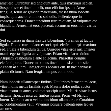
amet est. Curabitur sed tincidunt ante, quis maximus sapien.
Suspendisse et tincidunt elit, non efficitur ipsum. Aenean
fringilla, tellus ac gravida malesuada, massa nulla lobortis
turpis, quis auctor enim leo sed odio. Pellentesque in
consequat eros. Donec tincidunt rutrum quam, id vulputate est
blandit id. Aenean at eros placerat, accumsan eros non, varius
dui.
Sed eu massa in diam gravida bibendum. Vivamus ut luctus
ligula. Donec rutrum laoreet orci, quis eleifend turpis maximus
sed. Fusce a bibendum tellus. Quisque vitae eros nisl. Integer
mattis egestas ligula ac vulputate. Etiam vitae lacus dolor.
Aliquam vestibulum a ante et lacinia. Phasellus congue
eleifend porta. Donec maximus tincidunt nisl eu molestie.
Aenean at elit mi. Integer quis sodales elit. In hac habitasse
platea dictumst. Nam feugiat tempus commodo.
Nam lobortis ullamcorper finibus. Ut ultrices fermentum lacus,
vitae mollis metus facilisis eget. Mauris dolor nulla, auctor
vitae ipsum sit amet, volutpat suscipit ante. Mauris vitae lectus
dictum, rhoncus arcu ut, finibus ipsum. Proin vel blandit
lorem. Morbi et arcu vel leo tincidunt ullamcorper. Curabitur
ac condimentum velit. Vivamus posuere pellentesque leo eu
accumsan.