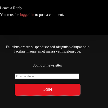
Leave a Reply
You must be
logged in
to post a comment.
Faucibus ornare suspendisse sed nisigittis volutpat odio
facilisis mauris amet massa velit scelerisque.
Join our newsletter
E
m
a
i
JOIN
l
*