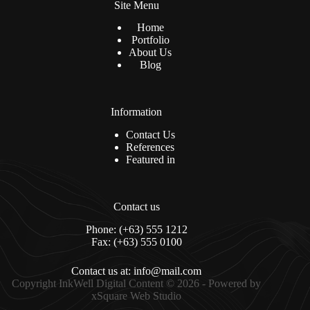
Site Menu
Home
Portfolio
About Us
Blog
Information
Contact Us
References
Featured in
Contact us
Phone: (+63) 555 1212
Fax: (+63) 555 0100
Contact us at: info@mail.com
Copyright InkWell Digital Content © 2026 - Powered by
xSquare Web Studio