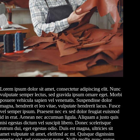
Lorem ipsum dolor sit amet, consectetur adipiscing elit. Nunc
vulputate semper lectus, sed gravida ipsum ornare eget. Morbi
posuere vehicula sapien vel venenatis. Suspendisse dolor
magna, hendrerit et leo vitae, vulputate hendrerit lacus. Fusce
vel semper ipsum. Praesent nec ex sed dolor feugiat euismod
id in erat. Aenean nec accumsan ligula. Aliquam a justo quis
nisi egestas dictum vel suscipit libero. Donec scelerisque
rutrum dui, eget egestas odio. Duis est magna, ultricies sit
amet vulputate sit amet, eleifend ac mi. Quisque dignissim
egestas nisl, vel consequat purus. Nulla mollis nunc augue,